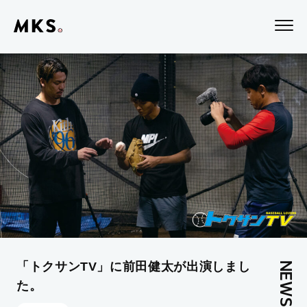
mks
メ
ニ
ュ
ー
を
開
閉
す
る
「トクサンTV」に前田健太が出演しまし
NEWS
た。